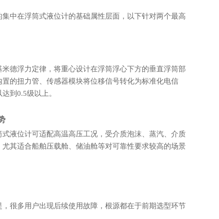
的集中在浮筒式液位计的基础属性层面，以下针对两个最高
基米德浮力定律，将重心设计在浮筒浮心下方的垂直浮筒部
内置的扭力管、传感器模块将位移信号转化为标准化电信
达到0.5级以上。
势
筒式液位计可适配高温高压工况，受介质泡沫、蒸汽、介质
，尤其适合船舶压载舱、储油舱等对可靠性要求较高的场景
提，很多用户出现后续使用故障，根源都在于前期选型环节