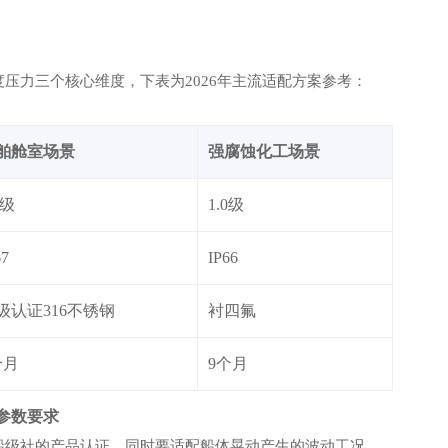
压力三个核心维度，下表为2026年主流适配方案参考：
舶舱室场景
强腐蚀化工场景
2级
1.0级
67
IP66
级认证316不锈钢
衬四氟
个月
9个月
参数要求
船级社的产品认证，同时要适配船体晃动产生的波动工况，